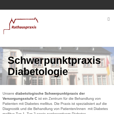
Rathauspraxis
Service
Kontaktaufnahme
Rezeptwunsch
Überweisungswunsch
Schwerpunktpraxis
Team
Diabetologie
Leistungen
Diabetologie
Unsere
diabetologische Schwerpunktpraxis der
Ärztliche
Versorgungsstufe C
ist ein Zentrum für die Behandlung von
Weiterbildung
Patienten mit Diabetes mellitus. Die Praxis ist spezialisiert auf die
Diagnostik und die Behandlung von Patienten/innen mit Diabetes
Lehrpraxis
mellitus Typ 1, Typ 2 sowie pankreoptivem Diabetes